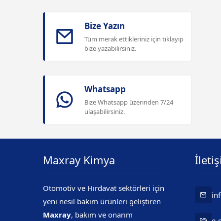
Bize Yazın
Tüm merak ettikleriniz için tıklayıp
bize yazabilirsiniz.
Whatsapp
Bize Whatsapp üzerinden 7/24
ulaşabilirsiniz.
Maxray Kimya
İleti
Mr. Maxray
Otomotiv ve Hırdavat sektörleri için
in
yeni nesil bakım ürünleri geliştiren
Maxray
, bakım ve onarım