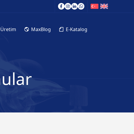
 Üretim
MaxBlog
E-Katalog
nular