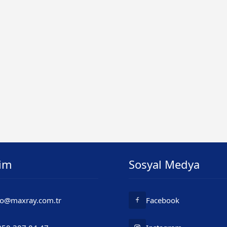
şim
Sosyal Medya
fo@maxray.com.tr
Facebook