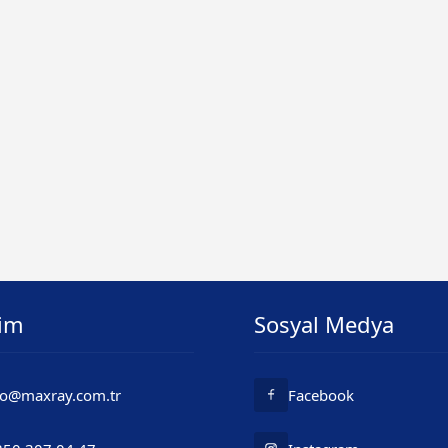
şim
Sosyal Medya
fo@maxray.com.tr
Facebook