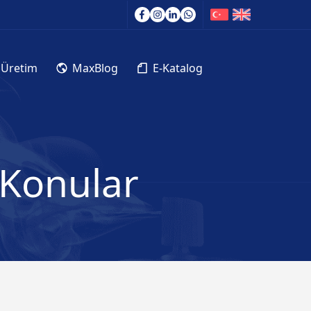
 Üretim
MaxBlog
E-Katalog
n Konular