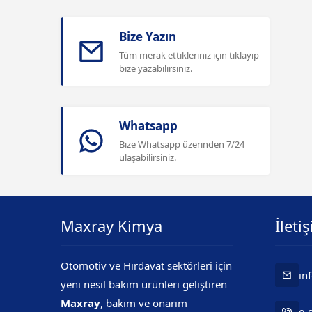
Bize Yazın
Tüm merak ettikleriniz için tıklayıp
bize yazabilirsiniz.
Whatsapp
Bize Whatsapp üzerinden 7/24
ulaşabilirsiniz.
Maxray Kimya
İleti
Mr. Maxray
Otomotiv ve Hırdavat sektörleri için
in
yeni nesil bakım ürünleri geliştiren
Maxray
, bakım ve onarım